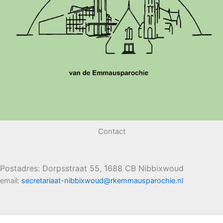
Contact
Postadres: Dorpsstraat 55, 1688 CB Nibbixwoud
email:
secretariaat-nibbixwoud@rkemmausparochie.nl