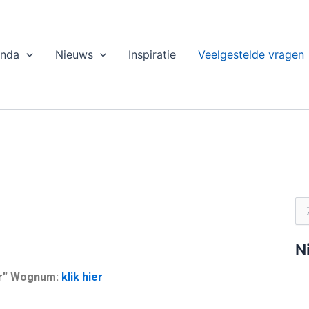
nda
Nieuws
Inspiratie
Veelgestelde vragen
Zo
naa
N
er” Wognum:
klik hier