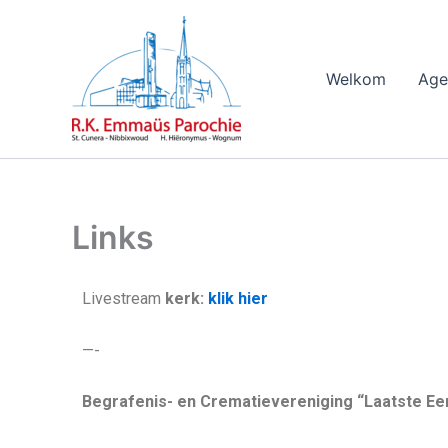
Ga
naar
de
Welkom
Age
inhoud
Links
Livestream
kerk:
klik hier
—-
Begrafenis- en Crematievereniging “Laatste E