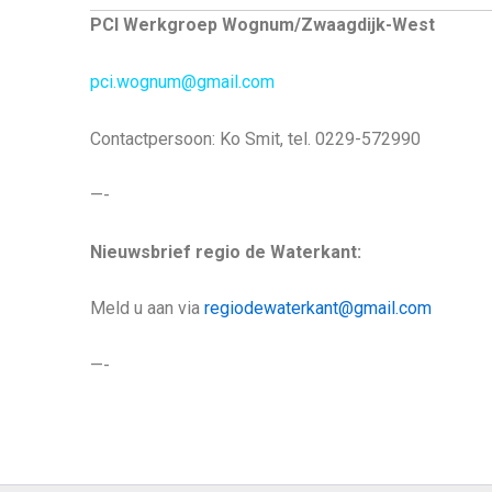
PCI Werkgroep Wognum/Zwaagdijk-West
pci.wognum@gmail.com
Contactpersoon: Ko Smit, tel. 0229-572990
—-
Nieuwsbrief regio de Waterkant:
Meld u aan via
regiodewaterkant@gmail.com
—-