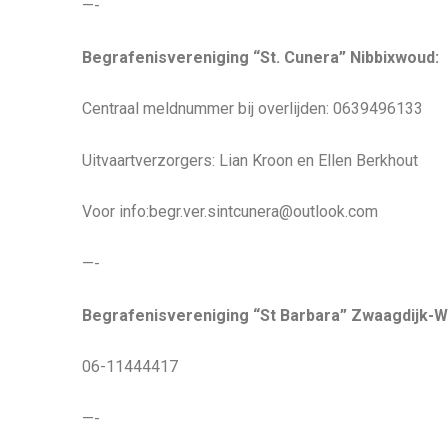
—-
Begrafenisvereniging “St. Cunera” Nibbixwoud:
Centraal meldnummer bij overlijden: 0639496133
Uitvaartverzorgers: Lian Kroon en Ellen Berkhout
Voor info:begr.ver.sintcunera@outlook.com
—-
Begrafenisvereniging “St Barbara” Zwaagdijk-W
06-11444417
—-