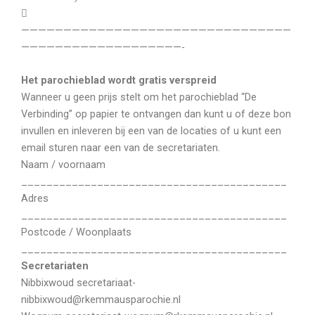

————————————————————————————————
———————————————————-
Het parochieblad wordt gratis verspreid
Wanneer u geen prijs stelt om het parochieblad “De
Verbinding” op papier te ontvangen dan kunt u of deze bon
invullen en inleveren bij een van de locaties of u kunt een
email sturen naar een van de secretariaten.
Naam / voornaam
__________________________________________
Adres
__________________________________________
Postcode / Woonplaats
__________________________________________
Secretariaten
Nibbixwoud secretariaat-
nibbixwoud@rkemmausparochie.nl