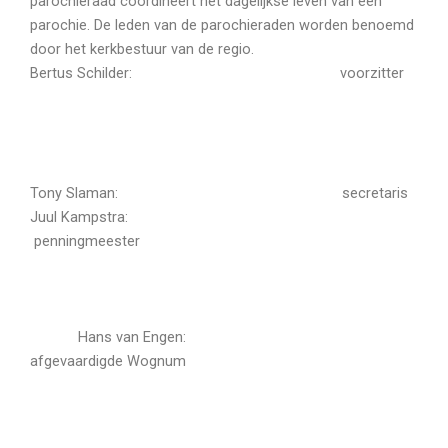
parochieraad coördineert het dagelijkse leven van een
parochie. De leden van de parochieraden worden benoemd
door het kerkbestuur van de regio.
Bertus Schilder: voorzitter
Tony Slaman: secretaris
Juul Kampstra:
penningmeester
Hans van Engen:
afgevaardigde Wognum