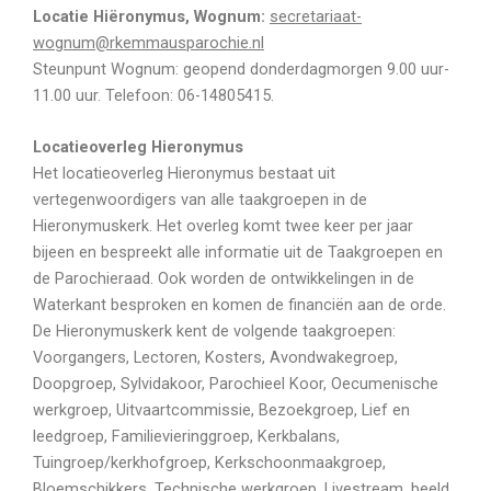
Locatie Hiëronymus, Wognum:
secretariaat-
wognum@rkemmausparochie.nl
Steunpunt Wognum: geopend donderdagmorgen 9.00 uur-
11.00 uur. Telefoon: 06-14805415.
Locatieoverleg Hieronymus
Het locatieoverleg Hieronymus bestaat uit
vertegenwoordigers van alle taakgroepen in de
Hieronymuskerk. Het overleg komt twee keer per jaar
bijeen en bespreekt alle informatie uit de Taakgroepen en
de Parochieraad. Ook worden de ontwikkelingen in de
Waterkant besproken en komen de financiën aan de orde.
De Hieronymuskerk kent de volgende taakgroepen:
Voorgangers, Lectoren, Kosters, Avondwakegroep,
Doopgroep, Sylvidakoor, Parochieel Koor, Oecumenische
werkgroep, Uitvaartcommissie, Bezoekgroep, Lief en
leedgroep, Familievieringgroep, Kerkbalans,
Tuingroep/kerkhofgroep, Kerkschoonmaakgroep,
Bloemschikkers, Technische werkgroep, Livestream, beeld