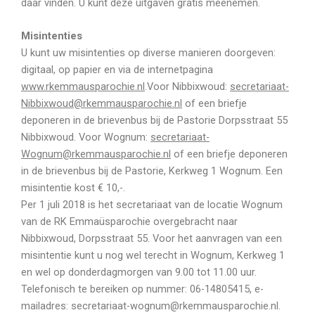
daar vinden. U kunt deze uitgaven gratis meenemen.
Misintenties
U kunt uw misintenties op diverse manieren doorgeven:
digitaal, op papier en via de internetpagina
www.rkemmausparochie.nl
.Voor Nibbixwoud:
secretariaat-
Nibbixwoud@rkemmausparochie.nl
of een briefje
deponeren in de brievenbus bij de Pastorie Dorpsstraat 55
Nibbixwoud. Voor Wognum:
secretariaat-
Wognum@rkemmausparochie.nl
of een briefje deponeren
in de brievenbus bij de Pastorie, Kerkweg 1 Wognum. Een
misintentie kost € 10,-.
Per 1 juli 2018 is het secretariaat van de locatie Wognum
van de RK Emmaüsparochie overgebracht naar
Nibbixwoud, Dorpsstraat 55. Voor het aanvragen van een
misintentie kunt u nog wel terecht in Wognum, Kerkweg 1
en wel op donderdagmorgen van 9.00 tot 11.00 uur.
Telefonisch te bereiken op nummer: 06-14805415, e-
mailadres: secretariaat-wognum@rkemmausparochie.nl.