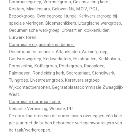
Communiegroep, Vormselgroep, Gezinsviering kerst,
Kosters, Misdienaars, Geloven Nú, M.O.V., P.C.I.,
Bezoekgroep, Overleggroep liturgie, Kerkversiergroep bij
speciale vieringen, Bloemschikkers, Liturgische werkgroep,
Oecumenische werkgroep, Uitvaart en klokkenluiden,
Uurwerk toren.
Commissie organisatie en beheer:
Onderhoud en techniek, Altaarkleden, Archiefgroep,
Gastvrouwgroep, Kerkwerksters, Huishouden, Kerkbalans,
Dorpsveiling, Koffiegroep, Poetsgroep, Raapploeg,
Palmpasen, Rondleiding kerk, Secretariaat, Stencilwerk,
Tuingroep, Livestreamgroep, Kerstversiergroep,
Wijkcontactpersonen, Begraafplaatscommissie Zwaagdijk-
West.
Commissie communicatie:
Redactie Verbinding, Website, P.R.
De coördinatoren van de commissies overleggen één keer
per jaar met de bij hen behorende vertegenwoordigers van
de taak/werkgroepen.