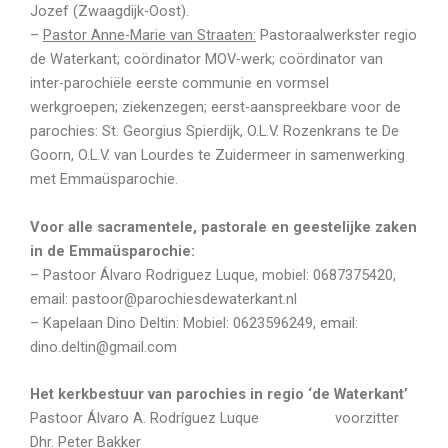
Jozef (Zwaagdijk-Oost).
–
Pastor Anne-Marie van Straaten:
Pastoraalwerkster regio
de Waterkant; coördinator MOV-werk; coördinator van
inter-parochiële eerste communie en vormsel
werkgroepen; ziekenzegen; eerst-aanspreekbare voor de
parochies: St. Georgius Spierdijk, O.L.V. Rozenkrans te De
Goorn, O.L.V. van Lourdes te Zuidermeer in samenwerking
met Emmaüsparochie.
Voor alle sacramentele, pastorale en geestelijke zaken
in de Emmaüsparochie:
– Pastoor Álvaro Rodriguez Luque, mobiel: 0687375420,
email: pastoor@parochiesdewaterkant.nl
– Kapelaan Dino Deltin: Mobiel: 0623596249, email:
dino.deltin@gmail.com
Het kerkbestuur van parochies in regio ‘de Waterkant’
Pastoor Álvaro A. Rodríguez Luque voorzitter
Dhr. Peter Bakker