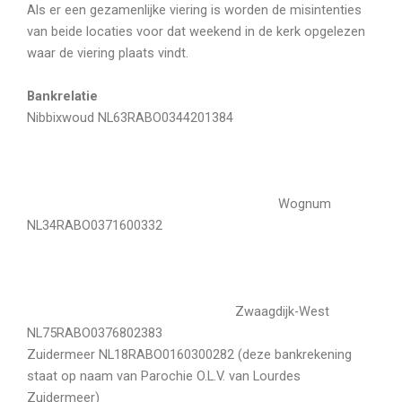
Als er een gezamenlijke viering is worden de misintenties
van beide locaties voor dat weekend in de kerk opgelezen
waar de viering plaats vindt.
Bankrelatie
Nibbixwoud NL63RABO0344201384
Wognum
NL34RABO0371600332
Zwaagdijk-West
NL75RABO0376802383
Zuidermeer NL18RABO0160300282 (deze bankrekening
staat op naam van Parochie O.L.V. van Lourdes
Zuidermeer)