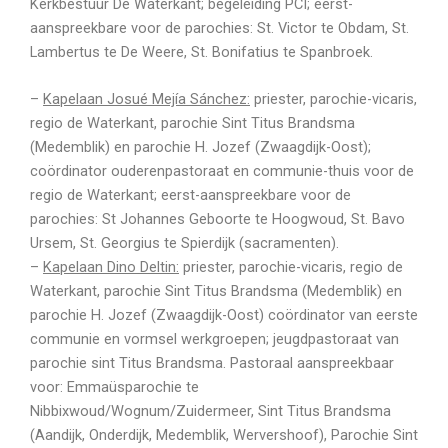
Kerkbestuur De Waterkant; begeleiding PCI; eerst-
aanspreekbare voor de parochies: St. Victor te Obdam, St.
Lambertus te De Weere, St. Bonifatius te Spanbroek.
–
Kapelaan Josué Mejía Sánchez:
priester, parochie-vicaris,
regio de Waterkant, parochie Sint Titus Brandsma
(Medemblik) en parochie H. Jozef (Zwaagdijk-Oost);
coördinator ouderenpastoraat en communie-thuis voor de
regio de Waterkant; eerst-aanspreekbare voor de
parochies: St Johannes Geboorte te Hoogwoud, St. Bavo
Ursem, St. Georgius te Spierdijk (sacramenten).
–
Kapelaan Dino Deltin:
priester, parochie-vicaris, regio de
Waterkant, parochie Sint Titus Brandsma (Medemblik) en
parochie H. Jozef (Zwaagdijk-Oost) coördinator van eerste
communie en vormsel werkgroepen; jeugdpastoraat van
parochie sint Titus Brandsma. Pastoraal aanspreekbaar
voor: Emmaüsparochie te
Nibbixwoud/Wognum/Zuidermeer, Sint Titus Brandsma
(Aandijk, Onderdijk, Medemblik, Wervershoof), Parochie Sint