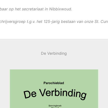
baar op het secretariaat in Nibbixwoud.
hrijversgroep t.g.v. het 125-jarig bestaan van onze St. Cun
De Verbinding