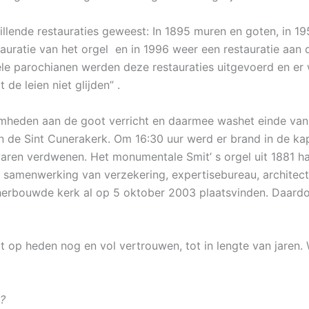
llende restauraties geweest: In 1895 muren en goten, in 19
tauratie van het orgel en in 1996 weer een restauratie aan
e parochianen werden deze restauraties uitgevoerd en er 
de leien niet glijden” .
heden aan de goot verricht en daarmee washet einde van d
n de Sint Cunerakerk. Om 16:30 uur werd er brand in de ka
aren verdwenen. Het monumentale Smit’ s orgel uit 1881 h
samenwerking van verzekering, expertisebureau, architect
e herbouwde kerk al op 5 oktober 2003 plaatsvinden. Daard
t op heden nog en vol vertrouwen, tot in lengte van jaren.
?