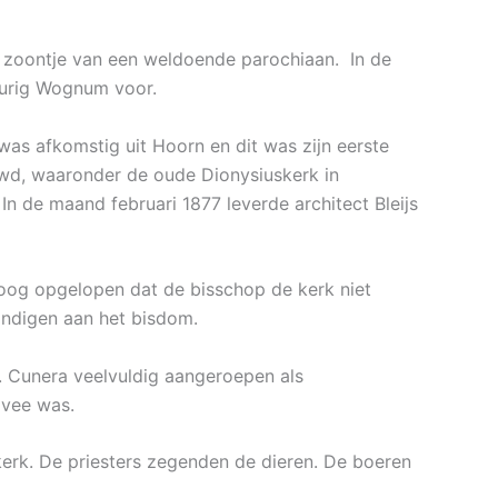
rig zoontje van een weldoende parochiaan. In de
burig Wognum voor.
was afkomstig uit Hoorn en dit was zijn eerste
wd, waaronder de oude Dionysiuskerk in
n de maand februari 1877 leverde architect Bleijs
oog opgelopen dat de bisschop de kerk niet
andigen aan het bisdom.
. Cunera veelvuldig aangeroepen als
 vee was.
kerk. De priesters zegenden de dieren. De boeren