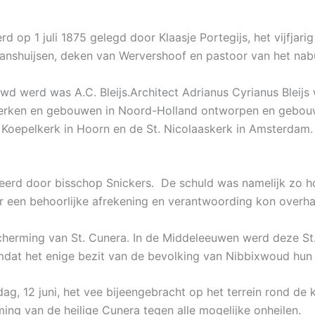
d op 1 juli 1875 gelegd door Klaasje Portegijs, het vijfja
Ranshuijsen, deken van Wervershoof en pastoor van het na
d werd was A.C. Bleijs.Architect Adrianus Cyrianus Bleijs 
e kerken en gebouwen in Noord-Holland ontworpen en gebou
oepelkerk in Hoorn en de St. Nicolaaskerk in Amsterdam. I
erd door bisschop Snickers. De schuld was namelijk zo h
r een behoorlijke afrekening en verantwoording kon overh
cherming van St. Cunera. In de Middeleeuwen werd deze St
mdat het enige bezit van de bevolking van Nibbixwoud hun
g, 12 juni, het vee bijeengebracht op het terrein rond de 
ng van de heilige Cunera tegen alle mogelijke onheilen.