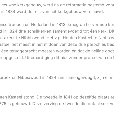
eleeuwse kerkgebouw, werd na de reformatie bestemd voor 
; in 1834 werd de rest van het kerkgebouw vernieuwd.
anse troepen uit Nederland in 1813, kreeg de hervormde ker
d in 1824 drie schuilkerken samengevoegd tot één kerk. Di
erakerk te Nibbixwoud. Het z.g. Houten Kasteel te Nibbix
steel het meest in het midden van deze drie parochies bes
ot één teruggebracht moesten worden en dat de heilige god
 opgesteld. Uiteraard ging dit niet zonder protest van d
broek en Nibbixwoud in 1824 zijn samengevoegd, zijn er in
ten Kasteel stond. De tweede in 1841 op dezelfde plaats te
1875 is gebouwd. Deze verving de tweede die ook al snel ve