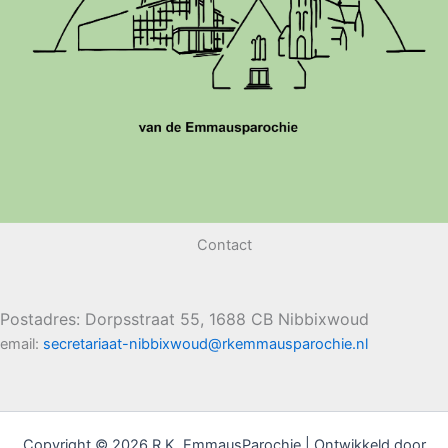
Contact
Postadres: Dorpsstraat 55, 1688 CB Nibbixwoud
email:
secretariaat-nibbixwoud@rkemmausparochie.nl
Copyright © 2026 R.K. EmmausParochie | Ontwikkeld door