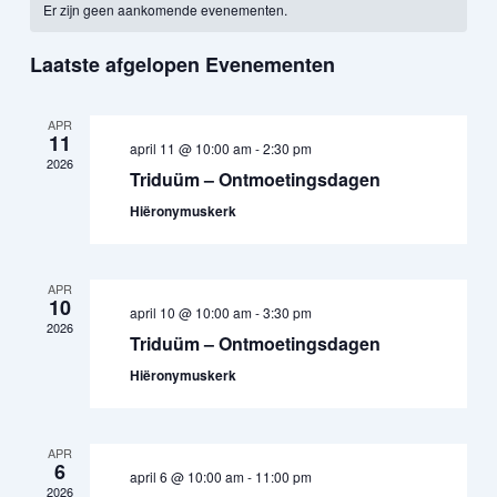
Er zijn geen aankomende evenementen.
datum.
van
weergeven
Evenementen
navigatie
Laatste afgelopen Evenementen
APR
11
april 11 @ 10:00 am
-
2:30 pm
2026
Triduüm – Ontmoetingsdagen
Hiëronymuskerk
APR
10
april 10 @ 10:00 am
-
3:30 pm
2026
Triduüm – Ontmoetingsdagen
Hiëronymuskerk
APR
6
april 6 @ 10:00 am
-
11:00 pm
2026