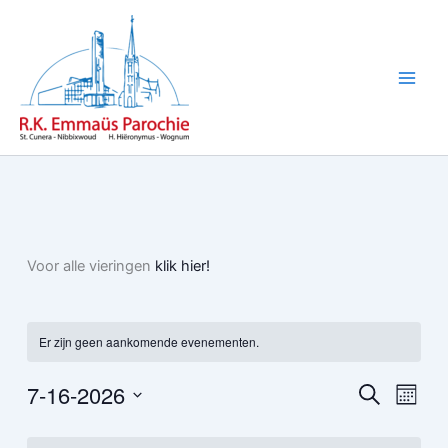
Ga
naar
de
inhoud
Voor alle vieringen
klik hier!
Er zijn geen aankomende evenementen.
7-16-2026
Evenementen
Evene
Zoeken
Maand
Zoeken
weerg
Selecteer
Kalender
en
naviga
een