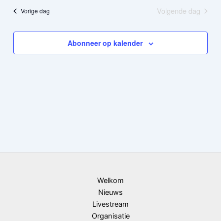
datum.
Volgende dag
Vorige dag
weergeven
navigatie
Abonneer op kalender
Welkom
Nieuws
Livestream
Organisatie