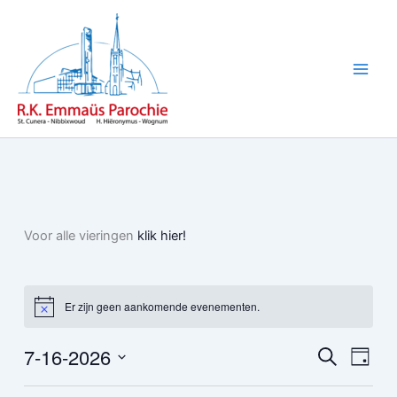
Ga
naar
de
inhoud
Voor alle vieringen
klik hier!
Er zijn geen aankomende evenementen.
Bericht
7-16-2026
Evenementen
Evene
Zoeken
Dag
Zoeken
weerg
Selecteer
en
naviga
een