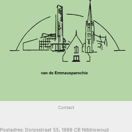
Contact
Postadres: Dorpsstraat 55, 1688 CB Nibbixwoud