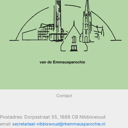
Contact
Postadres: Dorpsstraat 55, 1688 CB Nibbixwoud
email:
secretariaat-nibbixwoud@rkemmausparochie.nl