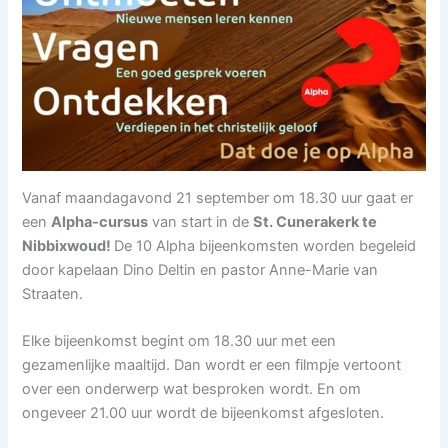
Vanaf maandagavond 21 september om 18.30 uur gaat er
een
Alpha-cursus
van start in de
St. Cunerakerk te
Nibbixwoud!
De 10 Alpha bijeenkomsten worden begeleid
door kapelaan Dino Deltin en pastor Anne-Marie van
Straaten.
Elke bijeenkomst begint om 18.30 uur met een
gezamenlijke maaltijd. Dan wordt er een filmpje vertoont
over een onderwerp wat besproken wordt. En om
ongeveer 21.00 uur wordt de bijeenkomst afgesloten.