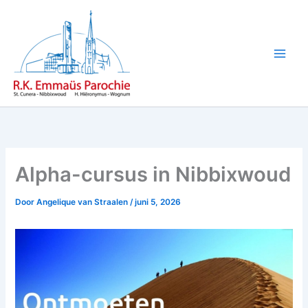
Ga
naar
de
inhoud
Alpha-cursus in Nibbixwoud
Door
Angelique van Straalen
/
juni 5, 2026