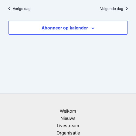
en
naviga
een
datum.
Vorige dag
Volgende dag
weergeven
navigatie
Abonneer op kalender
Welkom
Nieuws
Livestream
Organisatie