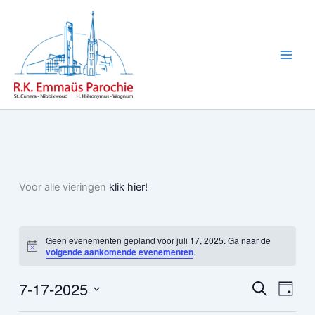
Ga
naar
de
inhoud
Voor alle vieringen
klik hier!
Geen evenementen gepland voor juli 17, 2025. Ga naar de
Bericht
volgende aankomende evenementen
.
7-17-2025
Evenementen
Evene
Zoeken
Dag
Zoeken
weerg
Selecteer