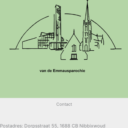
Contact
Postadres: Dorpsstraat 55, 1688 CB Nibbixwoud