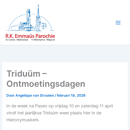
Ga
naar
de
inhoud
Triduüm –
Ontmoetingsdagen
Door
Angelique van Straalen
/
februari 18, 2026
In de week na Pasen op vrijdag 10 en zaterdag 11 april
vindt het jaarlijkse Triduüm weer plaats hier in de
Hieronymuskerk.