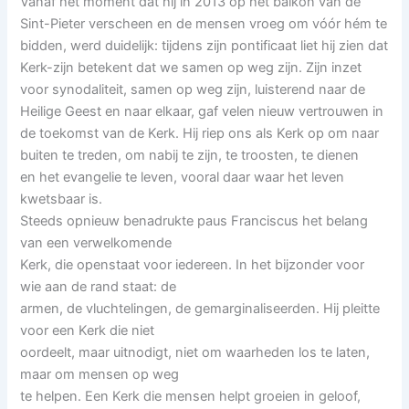
Vanaf het moment dat hij in 2013 op het balkon van de
Sint-Pieter verscheen en de mensen vroeg om vóór hém te
bidden, werd duidelijk: tijdens zijn pontificaat liet hij zien dat
Kerk-zijn betekent dat we samen op weg zijn. Zijn inzet
voor synodaliteit, samen op weg zijn, luisterend naar de
Heilige Geest en naar elkaar, gaf velen nieuw vertrouwen in
de toekomst van de Kerk. Hij riep ons als Kerk op om naar
buiten te treden, om nabij te zijn, te troosten, te dienen
en het evangelie te leven, vooral daar waar het leven
kwetsbaar is.
Steeds opnieuw benadrukte paus Franciscus het belang
van een verwelkomende
Kerk, die openstaat voor iedereen. In het bijzonder voor
wie aan de rand staat: de
armen, de vluchtelingen, de gemarginaliseerden. Hij pleitte
voor een Kerk die niet
oordeelt, maar uitnodigt, niet om waarheden los te laten,
maar om mensen op weg
te helpen. Een Kerk die mensen helpt groeien in geloof,